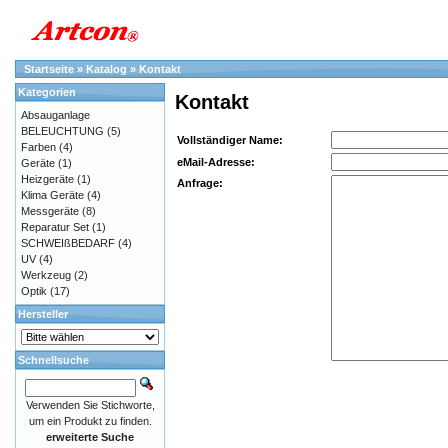
Startseite
»
Katalog
»
Kontakt
Kategorien
Kontakt
Absauganlage
BELEUCHTUNG
(5)
Vollständiger Name:
Farben
(4)
eMail-Adresse:
Geräte
(1)
Heizgeräte
(1)
Anfrage:
Klima Geräte
(4)
Messgeräte
(8)
Reparatur Set
(1)
SCHWEIßBEDARF
(4)
UV
(4)
Werkzeug
(2)
Optik
(17)
Hersteller
Schnellsuche
Verwenden Sie Stichworte,
um ein Produkt zu finden.
erweiterte Suche